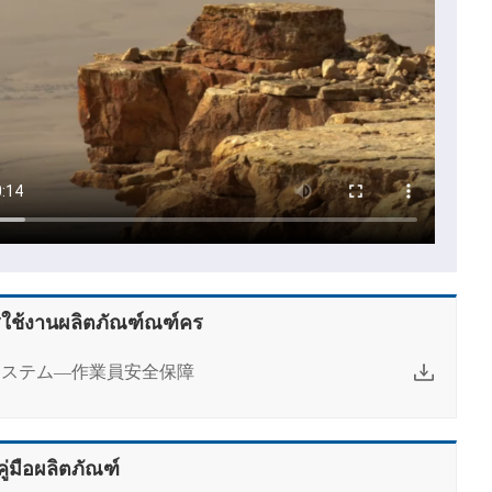
รใช้งานผลิตภัณฑ์ณฑ์คร
システム—作業員安全保障
่มือผลิตภัณฑ์