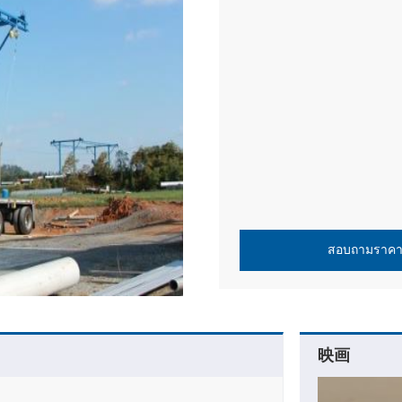
สอบถามราค
映画